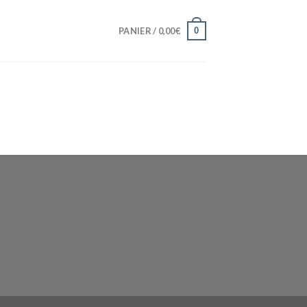
0
PANIER /
0,00
€