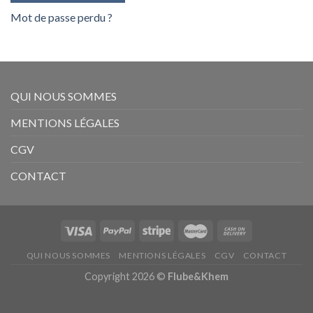
Mot de passe perdu ?
QUI NOUS SOMMES
MENTIONS LÉGALES
CGV
CONTACT
QUI NOUS SOMMES
MENTIONS LÉGALES
CGV
CONTACT
Copyright 2026 ©
Flube&Khem