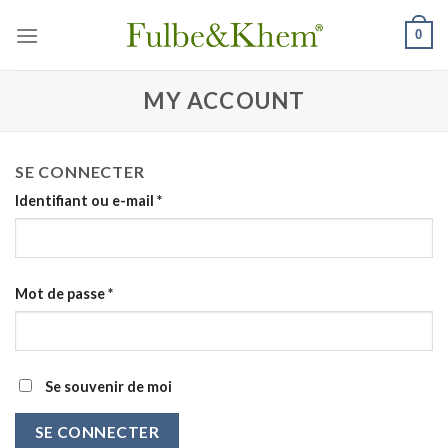
Skip
0
to
content
MY ACCOUNT
SE CONNECTER
Identifiant ou e-mail
*
Mot de passe
*
Se souvenir de moi
SE CONNECTER