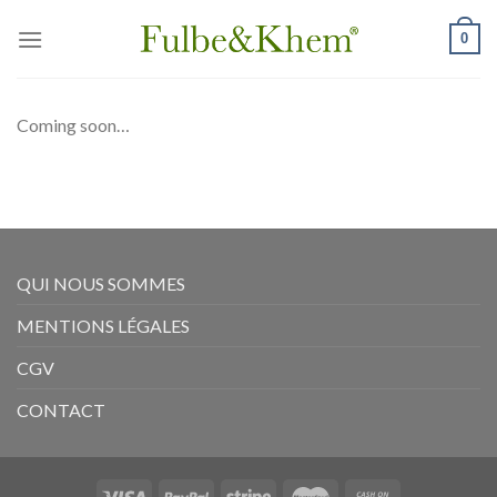
Skip
0
to
content
Coming soon…
QUI NOUS SOMMES
MENTIONS LÉGALES
CGV
CONTACT