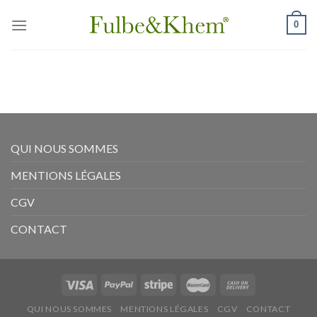
Skip
0
to
content
QUI NOUS SOMMES
MENTIONS LÉGALES
CGV
CONTACT
QUI NOUS SOMMES
MENTIONS LÉGALES
CGV
CONTACT