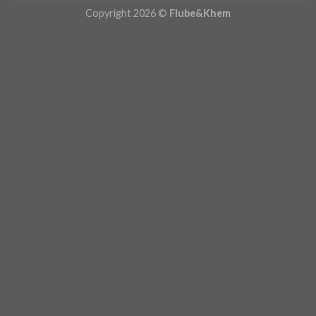
Copyright 2026 ©
Flube&Khem