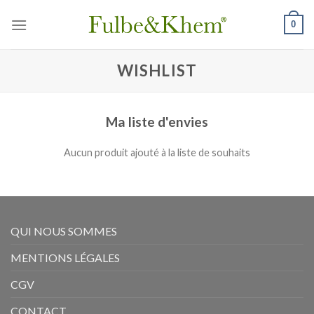
Skip
0
to
content
WISHLIST
Ma liste d'envies
Aucun produit ajouté à la liste de souhaits
QUI NOUS SOMMES
MENTIONS LÉGALES
CGV
CONTACT