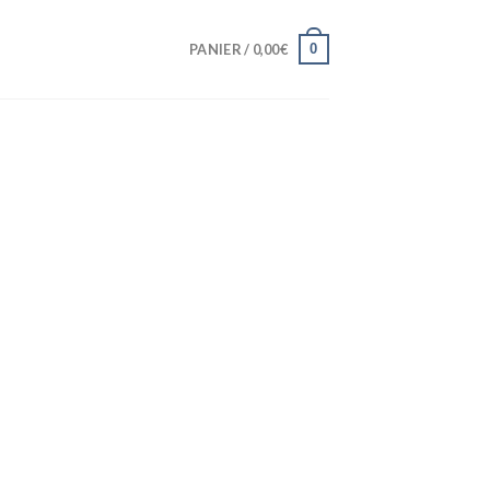
0
PANIER /
0,00
€