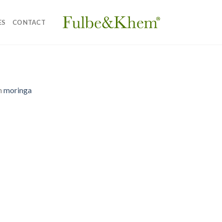
ES
CONTACT
n
moringa