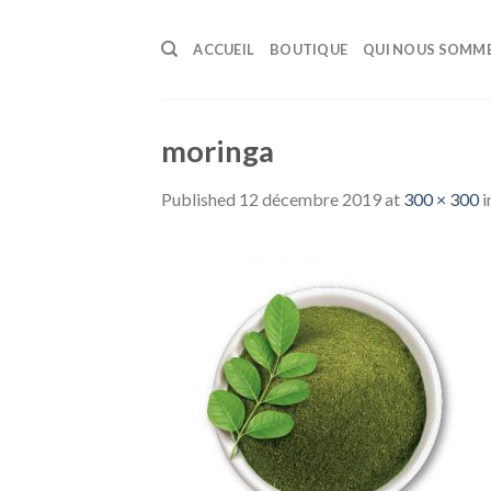
Skip
to
ACCUEIL
BOUTIQUE
QUI NOUS SOMM
content
moringa
Published
12 décembre 2019
at
300 × 300
i