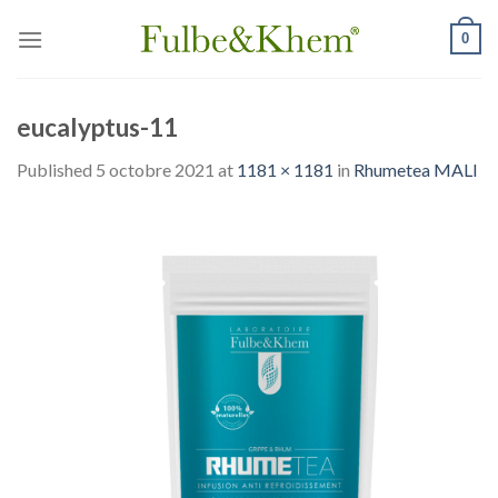
Skip
0
to
content
eucalyptus-11
Published
5 octobre 2021
at
1181 × 1181
in
Rhumetea MALI